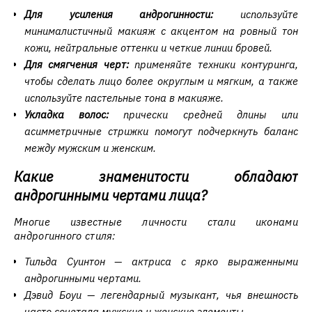
Для усиления андрогинности:
используйте
минималистичный макияж с акцентом на ровный тон
кожи, нейтральные оттенки и четкие линии бровей.
Для смягчения черт:
применяйте техники контуринга,
чтобы сделать лицо более округлым и мягким, а также
используйте пастельные тона в макияже.
Укладка волос:
прически средней длины или
асимметричные стрижки помогут подчеркнуть баланс
между мужским и женским.
Какие знаменитости обладают
андрогинными чертами лица?
Многие известные личности стали иконами
андрогинного стиля:
Тильда Суинтон — актриса с ярко выраженными
андрогинными чертами.
Дэвид Боуи — легендарный музыкант, чья внешность
часто сочетала мужские и женские элементы.