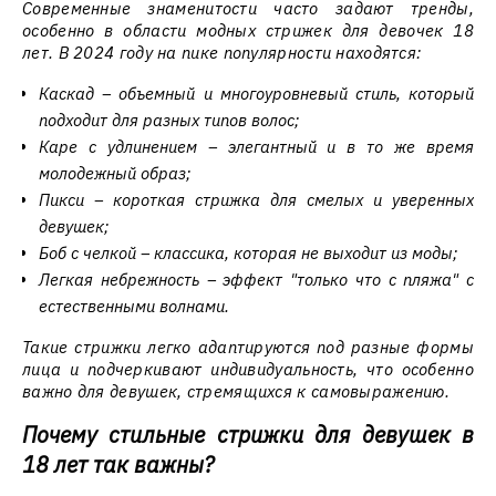
Современные знаменитости часто задают тренды,
особенно в области модных стрижек для девочек 18
лет. В 2024 году на пике популярности находятся:
Каскад – объемный и многоуровневый стиль, который
подходит для разных типов волос;
Каре с удлинением – элегантный и в то же время
молодежный образ;
Пикси – короткая стрижка для смелых и уверенных
девушек;
Боб с челкой – классика, которая не выходит из моды;
Легкая небрежность – эффект "только что с пляжа" с
естественными волнами.
Такие стрижки легко адаптируются под разные формы
лица и подчеркивают индивидуальность, что особенно
важно для девушек, стремящихся к самовыражению.
Почему стильные стрижки для девушек в
18 лет так важны?