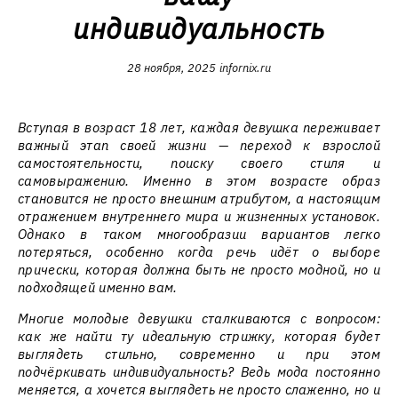
индивидуальность
28 ноября, 2025
infornix.ru
Вступая в возраст 18 лет, каждая девушка переживает
важный этап своей жизни — переход к взрослой
самостоятельности, поиску своего стиля и
самовыражению. Именно в этом возрасте образ
становится не просто внешним атрибутом, а настоящим
отражением внутреннего мира и жизненных установок.
Однако в таком многообразии вариантов легко
потеряться, особенно когда речь идёт о выборе
прически, которая должна быть не просто модной, но и
подходящей именно вам.
Многие молодые девушки сталкиваются с вопросом:
как же найти ту идеальную стрижку, которая будет
выглядеть стильно, современно и при этом
подчёркивать индивидуальность? Ведь мода постоянно
меняется, а хочется выглядеть не просто слаженно, но и