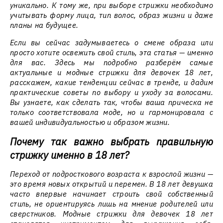
уникально. К тому же, при выборе стрижки необходимо
учитывать форму лица, тип волос, образ жизни и даже
планы на будущее.
Если вы сейчас задумываетесь о смене образа или
просто хотите освежить свой стиль, эта статья — именно
для вас. Здесь мы подробно разберём самые
актуальные и модные стрижки для девочек 18 лет,
расскажем, какие тенденции сейчас в тренде, и дадим
практические советы по выбору и уходу за волосами.
Вы узнаете, как сделать так, чтобы ваша прическа не
только соответствовала моде, но и гармонировала с
вашей индивидуальностью и образом жизни.
Почему так важно выбрать правильную
стрижку именно в 18 лет?
Переход от подросткового возраста к взрослой жизни —
это время новых открытий и перемен. В 18 лет девушка
часто впервые начинает строить свой собственный
стиль, не ориентируясь лишь на мнение родителей или
сверстников. Модные стрижки для девочек 18 лет