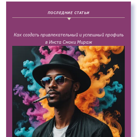
ПОСЛЕДНИЕ СТАТЬИ
Как создать привлекательный и успешный профиль
в Инста Смоки Мираж