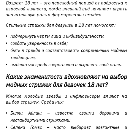
Возраст 18 лет – это переходный период от подростка к
взрослой личности, когда внешний вид начинает играть
значительную роль в формировании имиджа.
Стильные стрижки для девушек в 18 лет помогают:
подчеркнуть черты лица и индивидуальность;
создать уверенность в себе;
быть в тренде и соответствовать современным модным
тенденциям;
выделиться среди сверстников и выразить свой стиль.
Какие знаменитости вдохновляют на выбор
модных стрижек для девочек 18 лет?
Многие молодые звезды и инфлюенсеры влияют на
выбор стрижек. Среди них:
Билли Айлиш – известна своими дерзкими и
нестандартными стрижками;
Селена Гомес – часто выбирает элегантные и