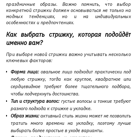
праздничные образы. Важно помнить, что выбор
конкретной стрижки должен основываться не только на
модных тенденциях, но и на индивидуальных
особенностях и предпочтениях.
Как выбрать стрижку, которая подойдёт
именно вам?
При выборе новой стрижки важно учитывать несколько
ключевых факторов:
Форма лица:
овальное лицо подходит практически под
любую стрижку, тогда как круглое, квадратное или
сердцевидное требуют более тщательного подбора,
чтобы подчеркнуть достоинства.
Тип и структура волос:
густые волосы и тонкие требуют
разного подхода к стрижке и укладке.
Образ жизни:
активный стиль жизни может не позволить
тратить много времени на укладку, поэтому лучше
выбирать более простые в уходе варианты.