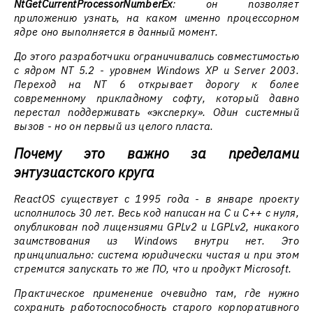
NtGetCurrentProcessorNumberEx
: он позволяет
приложению узнать, на каком именно процессорном
ядре оно выполняется в данный момент.
До этого разработчики ограничивались совместимостью
с ядром NT 5.2 - уровнем Windows XP и Server 2003.
Переход на NT 6 открывает дорогу к более
современному прикладному софту, который давно
перестал поддерживать «эксперку». Один системный
вызов - но он первый из целого пласта.
Почему это важно за пределами
энтузиастского круга
ReactOS существует с 1995 года - в январе проекту
исполнилось 30 лет. Весь код написан на C и C++ с нуля,
опубликован под лицензиями GPLv2 и LGPLv2, никакого
заимствования из Windows внутри нет. Это
принципиально: система юридически чистая и при этом
стремится запускать то же ПО, что и продукт Microsoft.
Практическое применение очевидно там, где нужно
сохранить работоспособность старого корпоративного